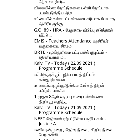
அரசு ஊழியர்...
விலையில்லா நோட்டுகளை பள்ளி நோட்டாக
பயன்படுத்திய ஆச...
சட்டையில் உள்ள பட்டன்களை சரியாக போடாத
ஆசிரியருக்கு...
G.O. 89 - HRA - பேறுகால விடுப்பு எடுத்தால்
வீட்டு ...
EMIS - Teachers Attendance ஆசிரியர்
வருகையை சிரமம...
BRTE - முன்னுரிமை பட்டியலில் குழப்பம் -
ஜூனியராக ம...
Kalvi TV - Today ( 22.09.2021 )
Programme Schedule
பள்ளிகளுக்குப் புதிய பாடத் திட்டம்:
கஸ்தூரிரங்கன் ...
மாணவா்களுக்குஆங்கில பேச்சுத் திறன்
பயிற்சி: பள்ளிக...
1 முதல் 8ஆம் வகுப்பு வரை பள்ளிகளை
திறப்பது குறித்த...
Kalvi TV - Today ( 21.09.2021 )
Programme Schedule
NEET தேர்வால் ஏற்பட்டுள்ள பாதிப்புகள் -
Justice A....
பணிவரன்முறை , தேர்வு நிலை , சிறப்பு நிலை
பெற கல்வி...