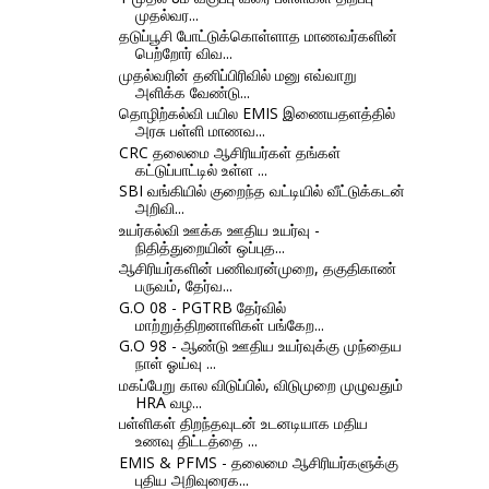
முதல்வர...
தடுப்பூசி போட்டுக்கொள்ளாத மாணவர்களின்
பெற்றோர் விவ...
முதல்வரின் தனிப்பிரிவில் மனு எவ்வாறு
அளிக்க வேண்டு...
தொழிற்கல்வி பயில EMIS இணையதளத்தில்
அரசு பள்ளி மாணவ...
CRC தலைமை ஆசிரியர்கள் தங்கள்
கட்டுப்பாட்டில் உள்ள ...
SBI வங்கியில் குறைந்த வட்டியில் வீட்டுக்கடன்
அறிவி...
உயர்கல்வி ஊக்க ஊதிய உயர்வு -
நிதித்துறையின் ஒப்புத...
ஆசிரியர்களின் பணிவரன்முறை, தகுதிகாண்
பருவம், தேர்வ...
G.O 08 - PGTRB தேர்வில்
மாற்றுத்திறனாளிகள் பங்கேற...
G.O 98 - ஆண்டு ஊதிய உயர்வுக்கு முந்தைய
நாள் ஓய்வு ...
மகப்பேறு கால விடுப்பில், விடுமுறை முழுவதும்
HRA வழ...
பள்ளிகள் திறந்தவுடன் உடனடியாக மதிய
உணவு திட்டத்தை ...
EMIS & PFMS - தலைமை ஆசிரியர்களுக்கு
புதிய அறிவுரைக...