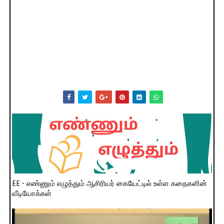
EE - எண்ணும் எழுத்தும் ஆசிரியர் கையேட்டில் உள்ள கதைகளின்
வீடியோக்கள்