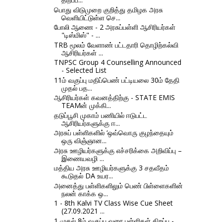
பொது விடுமுறை குறித்து தமிழக அரசு
வெளியிட்டுள்ள செ...
போலி ஆணை - 2 அரசுப்பள்ளி ஆசிரியர்கள்
"டிஸ்மிஸ்" - ...
TRB மூலம் வேளாண் பட்டதாரி தொழிற்கல்வி
ஆசிரியர்கள் ...
TNPSC Group 4 Counselling Announced
- Selected List
11ம் வகுப்பு மதிப்பெண் பட்டியலை 30ம் தேதி
முதல் பத...
ஆசிரியர்கள் கவனத்திற்கு - STATE EMIS
TEAMன் முக்கி...
தடுப்பூசி முகாம் பணியில் ஈடுபட்ட
ஆசிரியர்களுக்கு ஈ...
அரசுப் பள்ளிகளில் ‘ஒவ்வொரு குழந்தையும்
ஒரு விஞ்ஞான...
அரசு ஊழியர்களுக்கு எச்சரிக்கை அறிவிப்பு –
இணையவழி ...
மத்திய அரசு ஊழியர்களுக்கு 3 சதவீதம்
கூடுதல் DA உயர...
அனைத்து பள்ளிகளிலும் பெண் பிள்ளைகளின்
நலன் காக்க ஒ...
1 - 8th Kalvi TV Class Wise Cue Sheet
(27.09.2021 ...
1 முதல் 8ம் வகுப்பு வரை பள்ளிகள் திறப்பு -