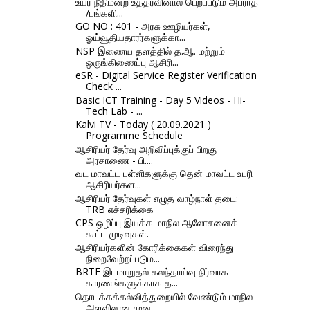
உயர் நீதிமன்ற உத்தரவினால் பெறப்படும் அபராத
/பங்களி...
GO NO : 401 - அரசு ஊழியர்கள்,
ஓய்வூதியதாரர்களுக்கா...
NSP இணைய தளத்தில் த.ஆ. மற்றும்
ஒருங்கிணைப்பு ஆசிரி...
eSR - Digital Service Register Verification
Check ...
Basic ICT Training - Day 5 Videos - Hi-
Tech Lab - ...
Kalvi TV - Today ( 20.09.2021 )
Programme Schedule
ஆசிரியர் தேர்வு அறிவிப்புக்குப் பிறகு
அரசாணை - பி....
வட மாவட்ட பள்ளிகளுக்கு தென் மாவட்ட உபரி
ஆசிரியர்கள...
ஆசிரியர் தேர்வுகள் எழுத வாழ்நாள் தடை:
TRB எச்சரிக்கை
CPS ஒழிப்பு இயக்க மாநில ஆலோசனைக்
கூட்ட முடிவுகள்.
ஆசிரியர்களின் கோரிக்கைகள் விரைந்து
நிறைவேற்றப்படும...
BRTE இடமாறுதல் கலந்தாய்வு நிர்வாக
காரணங்களுக்காக த...
தொடக்கக்கல்வித்துறையில் வேண்டும் மாநில
அளவிலான முன...