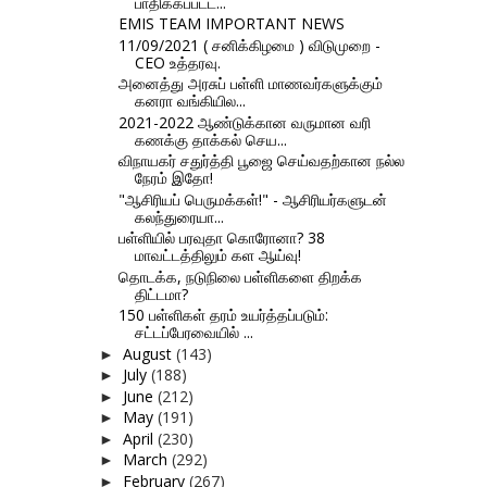
பாதிக்கப்பட்ட...
EMIS TEAM IMPORTANT NEWS
11/09/2021 ( சனிக்கிழமை ) விடுமுறை -
CEO உத்தரவு.
அனைத்து அரசுப் பள்ளி மாணவர்களுக்கும்
கனரா வங்கியில...
2021-2022 ஆண்டுக்கான வருமான வரி
கணக்கு தாக்கல் செய...
விநாயகர் சதுர்த்தி பூஜை செய்வதற்கான நல்ல
நேரம் இதோ!
"ஆசிரியப் பெருமக்கள்!" - ஆசிரியர்களுடன்
கலந்துரையா...
பள்ளியில் பரவுதா கொரோனா? 38
மாவட்டத்திலும் கள ஆய்வு!
தொடக்க, நடுநிலை பள்ளிகளை திறக்க
திட்டமா?
150 பள்ளிகள் தரம் உயர்த்தப்படும்:
சட்டப்பேரவையில் ...
August
(143)
►
July
(188)
►
June
(212)
►
May
(191)
►
April
(230)
►
March
(292)
►
February
(267)
►