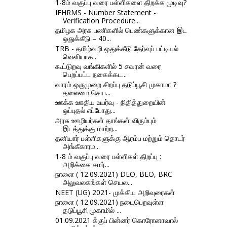
1-8ம் வகுப்பு வரை பள்ளிகளை திறக்க முடிவு?
IFHRMS - Number Statement -
Verification Procedure...
தமிழக அரசு பணிகளில் பெண்களுக்கான இட
ஒதுக்கீடு – 40...
TRB - தமிழ்வழி ஒதுக்கீடு தேர்வுப் பட்டியல்
வெளியாக...
கூட்டுறவு வங்கிகளில் 5 சவரன் வரை
பெறப்பட்ட நகைக்கட...
வாரம் ஒருமுறை சிறப்பு தடுப்பூசி முகாமா ?
தலைமை செய...
ஊக்க ஊதிய உயர்வு - நிதித்துறையின்
ஒப்புதல் எப்போது...
அரசு ஊழியர்கள் தாங்கள் விரும்பும்
இடத்துக்கு மாற்ற...
தனியார் பள்ளிகளுக்கு ஆரம்ப மற்றும் தொடர்
அங்கீகாரம...
1-8 ம் வகுப்பு வரை பள்ளிகள் திறப்பு :
அறிக்கை சமர்...
நாளை ( 12.09.2021) DEO, BEO, BRC
அலுவலகங்கள்‌ செயல...
NEET (UG) 2021- முக்கிய அறிவுரைகள்
நாளை ( 12.09.2021) நடைபெறவுள்ள
தடுப்பூசி முகாமில் ...
01.09.2021 க்குப் பின்னர் கொரோனாவால்