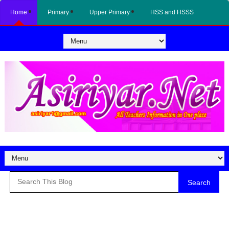
Home
Primary
Upper Primary
HSS and HSSS
Search