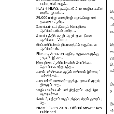
உயர்வு இனி இருக்...
FLASH NEWS:-தமிழ்நாடு அரசு ஊழியர்களின்
இத
ஊதிய முரண்ப...
29,000 மாற்று சான்றிதழ் வழங்கியது ஏன் -
ஆக
தலைமை ஆசிர...
டி
போராட்டம் நடத்திவரும் இடைநிலை
ஆசிரியர்களிடம் மனித ...
கட
போராட்டத்தில் கதறி அழும் இடைநிலை
ஆசிரியை - Video
சிறப்பாசிரியர்கள் நியமனத்தில் தகுதியான
இத
ஆசிரியர்கள்...
சு
Flipkart, Amazon அதிரடி சலுகைகளுக்கு
முடிவு?- இ-கா...
கு
இடைநிலை ஆசிரியர்களின் கோரிக்கை
இர
தொடர்பாக எந்த உத்த...
அரசுப் பள்ளிகளை மூடும் எண்ணம் இல்லை,''
கல
-பள்ளிக்கல்...
அரசு பள்ளி மாணவர்களுக்கு, ஜனவரி முதல்,
தினமும் மாத...
இவ
ஊதிய உயர்வுடன் பணி நிரந்தரம்: பகுதி நேர
நட
ஆசிரியர்கள...
பிளஸ் 2, பத்தாம் வகுப்பு தேர்வு நேரம் குறைப்பு:
தே...
இத
NMMS Exam 2018 - Official Answer Key
சர
Published!