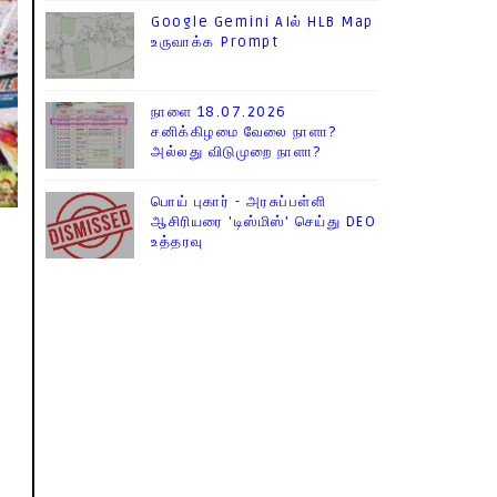
Google Gemini AIல் HLB Map
உருவாக்க Prompt
நாளை 18.07.2026
சனிக்கிழமை வேலை நாளா?
அல்லது விடுமுறை நாளா?
பொய் புகார் - அரசுப்பள்ளி
ஆசிரியரை 'டிஸ்மிஸ்' செய்து DEO
உத்தரவு