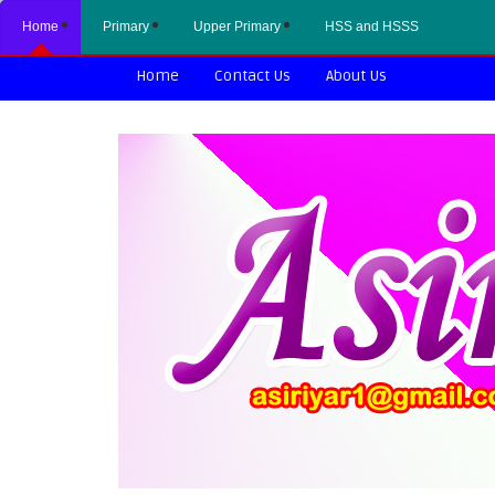
Home
Primary
Upper Primary
HSS and HSSS
Home
Contact Us
About Us