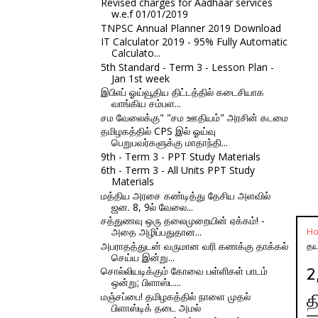
Revised charges for Aadhaar services
w.e.f 01/01/2019
TNPSC Annual Planner 2019 Download
IT Calculator 2019 - 95% Fully Automatic
Calculato...
5th Standard - Term 3 - Lesson Plan -
Jan 1st week
இபிஎப் ஓய்வூதிய திட்டத்தில் கடைசியாக
வாங்கிய சம்பள...
சம வேலைக்கு" "சம ஊதியம்" அரசின் கடமை
தமிழகத்தில் CPS இல் ஓய்வு
பெறுபவர்களுக்கு மாதாந்தி...
9th - Term 3 - PPT Study Materials
6th - Term 3 - All Units PPT Study
Materials
மத்திய அரசை கண்டித்து தேசிய அளவில்
ஜன. 8, 9ல் வேலை...
சத்துணவு ஒரு தலைமுறையின் ஏக்கம்! -
அதை அழிப்பதுதான...
H
அபராதத்துடன் வருமான வரி கணக்கு தாக்கல்
தய
செய்ய இன்று...
சொல்லியடிக்கும் கோவை பள்ளிகள் பாடம்
2
ஒன்று; பிளாஸ்ட...
மஞ்சப்பை! தமிழகத்தில் நாளை முதல்
த
பிளாஸ்டிக் தடை அமல்