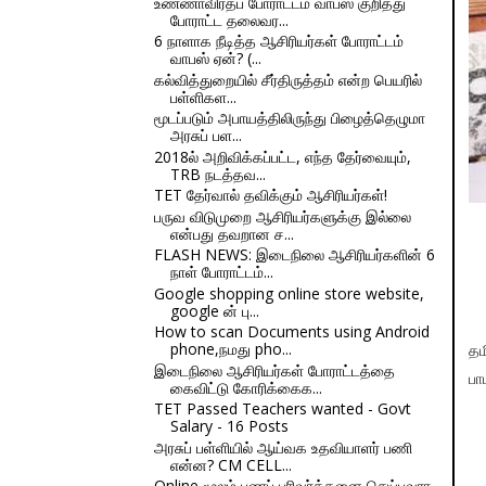
உண்ணாவிரதப் போராட்டம் வாபஸ் குறித்து
போராட்ட தலைவர...
6 நாளாக நீடித்த ஆசிரியர்கள் போராட்டம்
வாபஸ் ஏன்? (...
கல்வித்துறையில் சீர்திருத்தம் என்ற பெயரில்
பள்ளிகள...
மூடப்படும் அபாயத்திலிருந்து பிழைத்தெழுமா
அரசுப் பள...
2018ல் அறிவிக்கப்பட்ட, எந்த தேர்வையும்,
TRB நடத்தவ...
TET தேர்வால் தவிக்கும் ஆசிரியர்கள்!
பருவ விடுமுறை ஆசிரியர்களுக்கு இல்லை
என்பது தவறான ச...
FLASH NEWS: இடைநிலை ஆசிரியர்களின் 6
நாள் போராட்டம்...
Google shopping online store website,
google ன் பு...
How to scan Documents using Android
phone,நமது pho...
தம
இடைநிலை ஆசிரியர்கள் போராட்டத்தை
பா
கைவிட்டு கோரிக்கைக...
TET Passed Teachers wanted - Govt
Salary - 16 Posts
அரசுப் பள்ளியில் ஆய்வக உதவியாளர் பணி
என்ன? CM CELL...
Online மூலம் பணப் பரிவர்த்தனை செய்பவரா