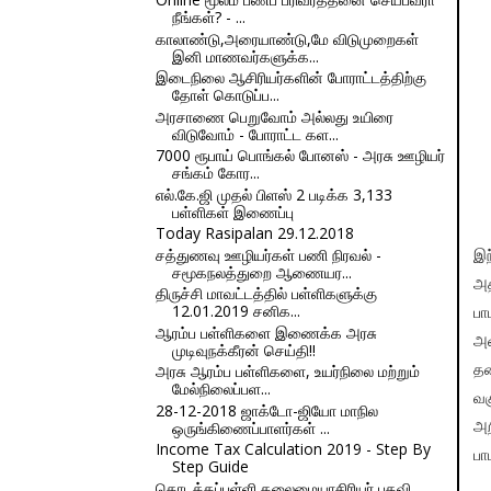
நீங்கள்? - ...
காலாண்டு,அரையாண்டு,மே விடுமுறைகள்
இனி மாணவர்களுக்க...
இடைநிலை ஆசிரியர்களின் போராட்டத்திற்கு
தோள் கொடுப்ப...
அரசாணை பெறுவோம் அல்லது உயிரை
விடுவோம் - போராட்ட கள...
7000 ரூபாய் பொங்கல் போனஸ் - அரசு ஊழியர்
சங்கம் கோர...
எல்.கே.ஜி முதல் பிளஸ் 2 படிக்க 3,133
பள்ளிகள் இணைப்பு
Today Rasipalan 29.12.2018
சத்துணவு ஊழியர்கள் பணி நிரவல் -
இந
சமூகநலத்துறை ஆணையர...
அத
திருச்சி மாவட்டத்தில் பள்ளிகளுக்கு
12.01.2019 சனிக...
பா
ஆரம்ப பள்ளிகளை இணைக்க அரசு
அண
முடிவுநக்கீரன் செய்தி!!
அரசு ஆரம்ப பள்ளிகளை, உயர்நிலை மற்றும்
தல
மேல்நிலைப்பள...
வக
28-12-2018 ஜாக்டோ-ஜியோ மாநில
ஒருங்கிணைப்பாளர்கள் ...
அற
Income Tax Calculation 2019 - Step By
பா
Step Guide
தொடக்கப்பள்ளி தலைமையாசிரியர் பதவி