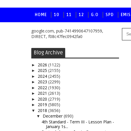
HOME
10
11
12
G.O
SPD
EMIS
google.com, pub-7414990647107959,
DIRECT, f08c47fec0942fa0
Blog Archive
2026
(1122)
►
2025
(2155)
►
2024
(2455)
►
2023
(2299)
►
2022
(1930)
►
2021
(2613)
►
2020
(2719)
►
2019
(5805)
►
2018
(3656)
▼
December
(690)
▼
4th Standard - Term III - Lesson Plan -
January 1s...