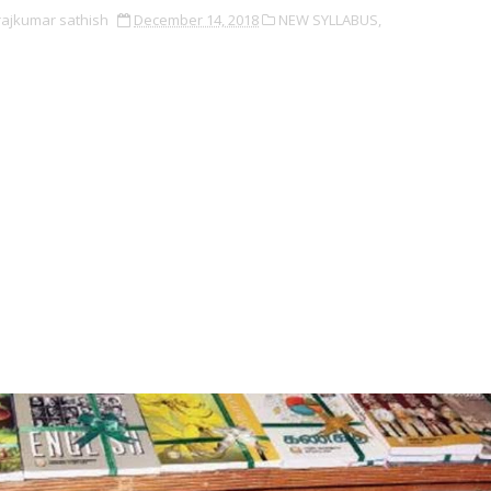
rajkumar sathish
December 14, 2018
NEW SYLLABUS,