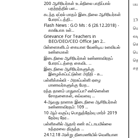
200 ஆசிரியர்கள் உடல்நிலை பாதிப்பால்
பய
பதற்றத்தில் பள...
கடந்த ஏப்ரல் மாதம் இடைநிலை ஆசிரியர்கள்
போராட்டத்தி...
17
Flash News : G.O Ms : 6 (26.12.2018) -
மொ
காலியாக உள்...
Grievance For Teachers in
வட
BEO/DEO/CEO Office Jan 2...
செ
பிள்ளைகளிடம் கையாள வேண்டிய உளவியல்
உண்மைகள்
பெ
இடைநிலை ஆசிரியர்கள் உண்ணாவிரதப்
தொ
போராட்டத்தை கைவிட ...
இடைநிலை ஆசிரியர்களுக்கு
சத
இழைக்கப்பட்டுள்ள அநீதி - க...
பள்ளிக்கல்வி - அரசுப்பள்ளி ஏழை
மாணவர்களுக்கு மேற...
ரத்த தானம் பாதுகாப்பா? என்னென்ன
சோதனைகள், எவ்வளவு ...
4-ஆவது நாளாக இடைநிலை ஆசிரியர்கள்
உண்ணாவிரதம்: 109 ...
10 ஆம் வகுப்பு பொதுத்தேர்வு மார்ச் 2019
தேர்வு நேர...
பள்ளிகளில் ஆதார் எண் கட்டாயமில்லை
உத்தரவை திருத்த ...
24.12.18 அன்று தினமணியில் வெளியான