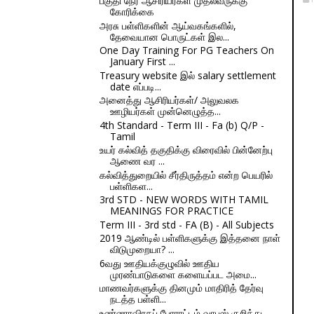
பகுதி நேர ஆசிரியர்கள் முதல்வருக்கு
கோரிக்கை
அரசு பள்ளிகளின் ஆய்வகங்களில்,
தேவையான பொருட்கள் இல...
One Day Training For PG Teachers On
January First ...
Treasury website இல் salary settlement
date எப்படி...
அனைத்து ஆசிரியர்கள்/ அலுவலக
ஊழியர்கள் முன்னெழுத்த...
4th Standard - Term III - Fa (b) Q/P -
Tamil
உயர் கல்வித் தகுதிக்கு விரைவில் பின்னேற்பு
ஆணை வர ...
கல்வித்துறையில் சீர்திருத்தம் என்ற பெயரில்
பள்ளிகள...
3rd STD - NEW WORDS WITH TAMIL
MEANINGS FOR PRACTICE
Term III - 3rd std - FA (B) - All Subjects
2019 ஆண்டில் பள்ளிகளுக்கு இத்தனை நாள்
விடுமுறையா? ...
6வது ஊதியக்குழுவில் ஊதிய
முரண்பாடுகளை களையப்பட அமை...
மாணவர்களுக்கு தினமும் மாதிரித் தேர்வு
நடத்த பள்ளி...
உண்ணாவிரதப் போராட்டம் வாபஸ் குறித்து