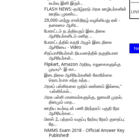
உயர்வு இனி இருக்...
FLASH NEWS:-தமிழ்நாடு அரசு ஊழியர்களின்
UNI
ஊதிய முரண்ப...
29,000 மாற்று சான்றிதழ் வழங்கியது ஏன் -
தலைமை ஆசிர...
போராட்டம் நடத்திவரும் இடைநிலை
ஆசிரியர்களிடம் மனித ...
போராட்டத்தில் கதறி அழும் இடைநிலை
ஆசிரியை - Video
Ne
சிறப்பாசிரியர்கள் நியமனத்தில் தகுதியான
ஆசிரியர்கள்...
Flipkart, Amazon அதிரடி சலுகைகளுக்கு
முடிவு?- இ-கா...
இடைநிலை ஆசிரியர்களின் கோரிக்கை
தொடர்பாக எந்த உத்த...
அரசுப் பள்ளிகளை மூடும் எண்ணம் இல்லை,''
-பள்ளிக்கல்...
அரசு பள்ளி மாணவர்களுக்கு, ஜனவரி முதல்,
தினமும் மாத...
ஊதிய உயர்வுடன் பணி நிரந்தரம்: பகுதி நேர
ஆசிரியர்கள...
பிளஸ் 2, பத்தாம் வகுப்பு தேர்வு நேரம் குறைப்பு:
தே...
NMMS Exam 2018 - Official Answer Key
Published!