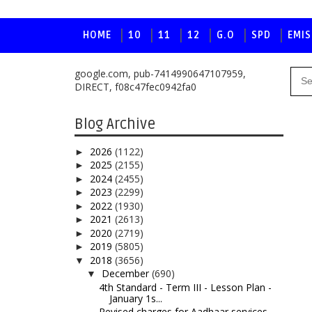
HOME
10
11
12
G.O
SPD
EMIS
google.com, pub-7414990647107959,
DIRECT, f08c47fec0942fa0
Blog Archive
2026
(1122)
►
2025
(2155)
►
2024
(2455)
►
2023
(2299)
►
2022
(1930)
►
2021
(2613)
►
2020
(2719)
►
2019
(5805)
►
2018
(3656)
▼
December
(690)
▼
4th Standard - Term III - Lesson Plan -
January 1s...
Revised charges for Aadhaar services