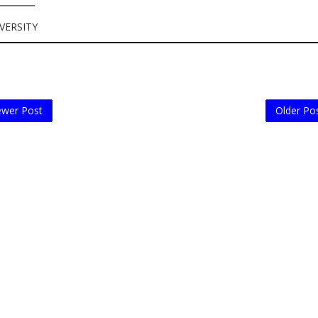
VERSITY
wer Post
Older Po