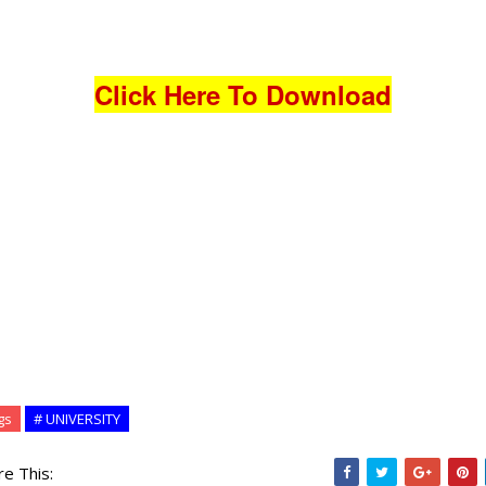
Click Here To Download
gs
# UNIVERSITY
re This: