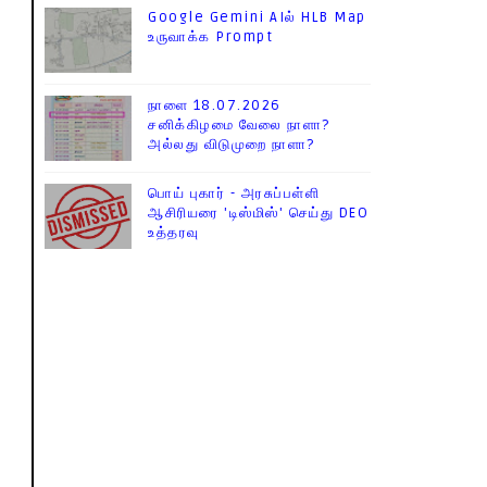
Google Gemini AIல் HLB Map
உருவாக்க Prompt
நாளை 18.07.2026
சனிக்கிழமை வேலை நாளா?
அல்லது விடுமுறை நாளா?
பொய் புகார் - அரசுப்பள்ளி
ஆசிரியரை 'டிஸ்மிஸ்' செய்து DEO
உத்தரவு