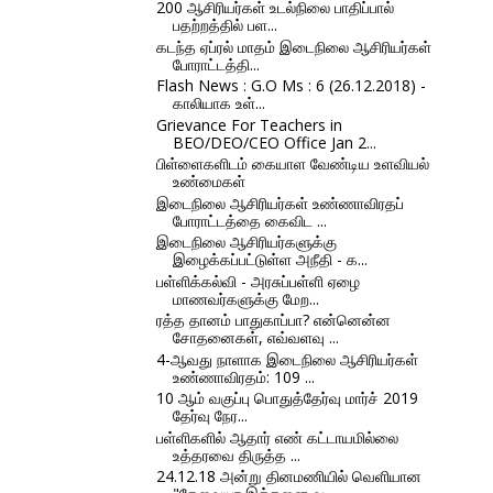
200 ஆசிரியர்கள் உடல்நிலை பாதிப்பால்
பதற்றத்தில் பள...
கடந்த ஏப்ரல் மாதம் இடைநிலை ஆசிரியர்கள்
போராட்டத்தி...
Flash News : G.O Ms : 6 (26.12.2018) -
காலியாக உள்...
Grievance For Teachers in
BEO/DEO/CEO Office Jan 2...
பிள்ளைகளிடம் கையாள வேண்டிய உளவியல்
உண்மைகள்
இடைநிலை ஆசிரியர்கள் உண்ணாவிரதப்
போராட்டத்தை கைவிட ...
இடைநிலை ஆசிரியர்களுக்கு
இழைக்கப்பட்டுள்ள அநீதி - க...
பள்ளிக்கல்வி - அரசுப்பள்ளி ஏழை
மாணவர்களுக்கு மேற...
ரத்த தானம் பாதுகாப்பா? என்னென்ன
சோதனைகள், எவ்வளவு ...
4-ஆவது நாளாக இடைநிலை ஆசிரியர்கள்
உண்ணாவிரதம்: 109 ...
10 ஆம் வகுப்பு பொதுத்தேர்வு மார்ச் 2019
தேர்வு நேர...
பள்ளிகளில் ஆதார் எண் கட்டாயமில்லை
உத்தரவை திருத்த ...
24.12.18 அன்று தினமணியில் வெளியான