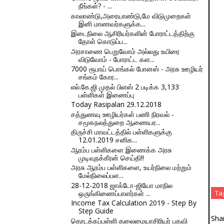
நீங்கள்? - ...
காலாண்டு,அரையாண்டு,மே விடுமுறைகள்
இனி மாணவர்களுக்க...
இடைநிலை ஆசிரியர்களின் போராட்டத்திற்கு
தோள் கொடுப்ப...
அரசாணை பெறுவோம் அல்லது உயிரை
விடுவோம் - போராட்ட கள...
7000 ரூபாய் பொங்கல் போனஸ் - அரசு ஊழியர்
சங்கம் கோர...
எல்.கே.ஜி முதல் பிளஸ் 2 படிக்க 3,133
பள்ளிகள் இணைப்பு
Today Rasipalan 29.12.2018
சத்துணவு ஊழியர்கள் பணி நிரவல் -
சமூகநலத்துறை ஆணையர...
திருச்சி மாவட்டத்தில் பள்ளிகளுக்கு
12.01.2019 சனிக...
ஆரம்ப பள்ளிகளை இணைக்க அரசு
முடிவுநக்கீரன் செய்தி!!
அரசு ஆரம்ப பள்ளிகளை, உயர்நிலை மற்றும்
மேல்நிலைப்பள...
28-12-2018 ஜாக்டோ-ஜியோ மாநில
ஒருங்கிணைப்பாளர்கள் ...
Ta
Income Tax Calculation 2019 - Step By
Step Guide
Sha
தொடக்கப்பள்ளி தலைமையாசிரியர் பதவி