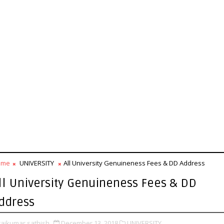
ome
UNIVERSITY
All University Genuineness Fees & DD Address
ll University Genuineness Fees & DD
ddress
rajkumar sathish
December 13, 2018
UNIVERSITY,