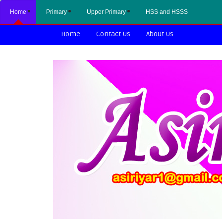
Home
Primary
Upper Primary
HSS and HSSS
Home
Contact Us
About Us